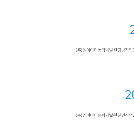
(주)엠아이티능력개발원 강남직업
2
(주)엠아이티능력개발원 천안직업