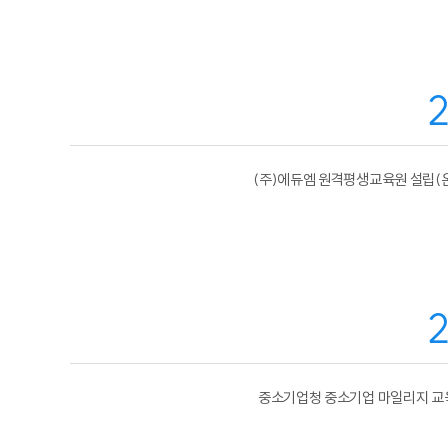
2
(주)에듀엠 원격평생교육원 설립(
2
중소기업청 중소기업 마일리지 교