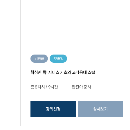
비환급
모바일
핵심만 콕! 서비스 기초와 고객응대 스킬
총 8차시 / 9시간
황진아 강사
강의신청
상세보기