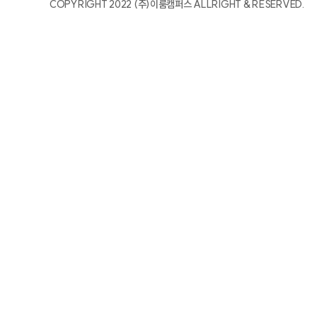
COPYRIGHT 2022 (주)이룸캠퍼스 ALLRIGHT & RESERVED.